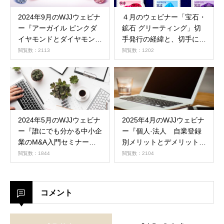
2024年9月のWJJウェビナ
４月のウェビナー「宝石・
ー『アーガイル ピンクダ
鉱石 グリーティング」切
イヤモンドとダイヤモンド
手発行の経緯と、切手に選
産業の現状』
ばれたマンダリン・ガーネ
閲覧数：2113
閲覧数：1202
ット
2024年5月のWJJウェビナ
2025年4月のWJJウェビナ
ー『誰にでも分かる中小企
ー『個人·法人 自業登録
業のM&A入門セミナー』
別メリットとデメリット』
(終了しました）
(終了しました）
閲覧数：1844
閲覧数：2104
コメント