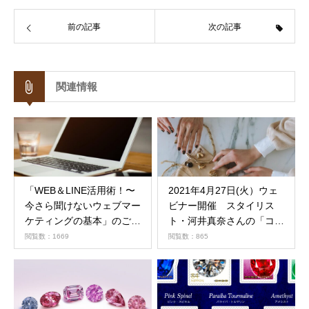
前の記事
次の記事
関連情報
「WEB＆LINE活用術！〜
2021年4月27日(火）ウェ
今さら聞けないウェブマー
ビナー開催 スタイリス
ケティングの基本」のご案
ト・河井真奈さんの「コロ
内
ナ禍で魅力を発揮するジュ
閲覧数：1669
閲覧数：865
エリー」