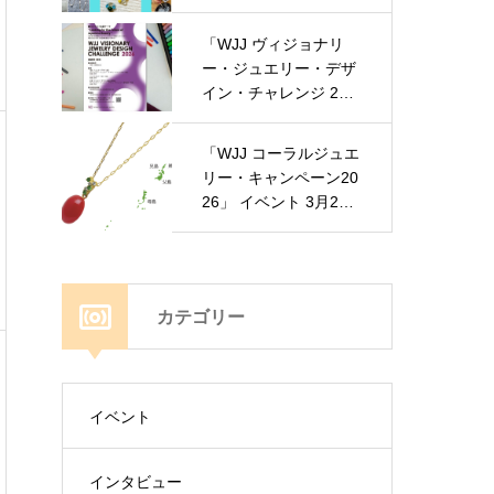
ました！ 開催日：7
月4日(土）・5日
「WJJ ヴィジョナリ
（日）
ー・ジュエリー・デザ
イン・チャレンジ 202
6」 学生が対象。締
切：9月30日
「WJJ コーラルジュエ
リー・キャンペーン20
26」 イベント 3月25
日（水）開催します！
カテゴリー
イベント
インタビュー