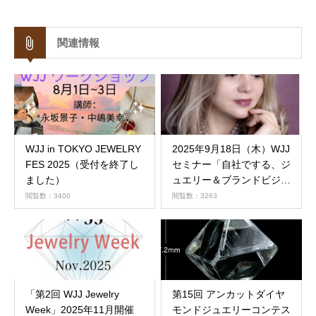
関連情報
WJJ in TOKYO JEWELRY
2025年9月18日（木）WJJ
FES 2025（受付を終了し
セミナー「自社でする、ジ
ました）
ュエリー＆ブランドビジネ
スのためのオンライン開
閲覧数：3400
閲覧数：3263
発」（60分） 会場：東
京・浜松町
「第2回 WJJ Jewelry
第15回 アンカットダイヤ
Week」2025年11月開催
モンドジュエリーコンテス