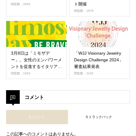
ト開催
閲覧数：2956
閲覧数：1979
3月8日は「ミモザデ
「WJJ Visionary Jewelry
ー」。女性のエンパワーメ
Design Challenge 2024」
ントを促進するイタリアの
審査結果発表
文化習慣の日です。
閲覧数：1933
閲覧数：3182
コメント
0 コメント
0 トラックバック
この記事へのコメントはありません。