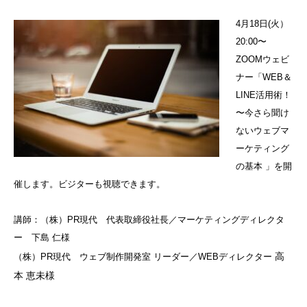
4月18日(火）
20:00〜
ZOOMウェビ
ナー「WEB＆
LINE活用術！
〜今さら聞け
ないウェブマ
ーケティング
の基本 」を開
催します。ビジターも視聴できます。
講師：（株）PR現代 代表取締役社長／マーケティングディレクタ
ー 下島 仁様
高
（株）PR現代 ウェブ制作開発室 リーダー／WEBディレクター
本 恵未様